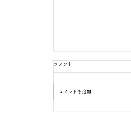
コメント
コメントを追加…
土用丑の日 うなぎご予約承
り中