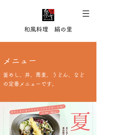
和風料理 絹の里
メニュー
釜めし、丼、蕎麦、うどん、など
の定番メニューです。