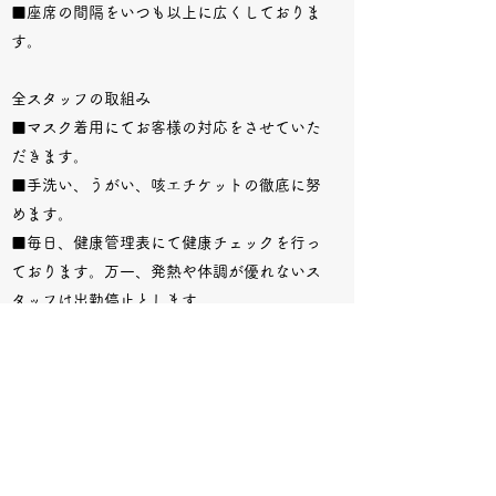
■座席の間隔をいつも以上に広くしておりま
す。
全スタッフの取組み
■マスク着用にてお客様の対応をさせていた
だきます。
■手洗い、うがい、咳エチケットの徹底に努
めます。
■毎日、健康管理表にて健康チェックを行っ
ております。万一、発熱や体調が優れないス
タッフは出勤停止とします。
■手指消毒用のアルコールにて、スタッフも
定期的な除菌を行います。
納入業者様へのお願い
■マスク着用で搬入をお願いします。
■手洗い、咳エチケットの徹底をお願いしま