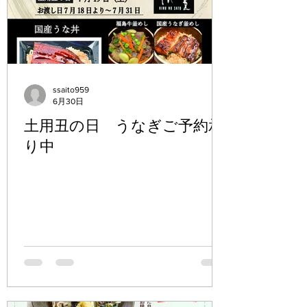
ssaito959
6月30日
土用丑の日 うなぎご予約承
り中